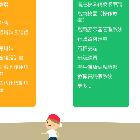
事曆
智慧校園補發卡申請
智慧校園【操作教
學】
公告
智慧顯示器管理系統
假辦法暨請假
行政資料匯整
用辦法
石榴雲端
全維護計畫
班級網頁
動載具使用與
學生無故缺席填報
範
教職員請假系統
置借用機制與
更多...
法