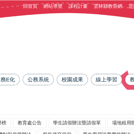
回首頁
網站導覽
課程計畫
雲林縣教育網
雲
校務E化
公務系統
校園成果
線上學習
譽榜
教育處公告
學生請假辦法暨請假單
場地租用