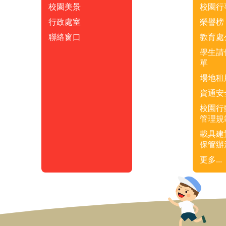
校園美景
校園行
行政處室
榮譽榜
聯絡窗口
教育處
學生請
單
場地租
資通安
校園行
管理規
載具建
保管辦
更多...