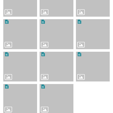
校
務
E
化
公
務
系
統
校
園
成
果
線
上
學
習
教
學
課