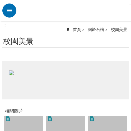
:::
跳到主要內容區塊
進
階
搜
:::
尋
首頁
關於石榴
校園美景
熱
校園美景
門
關
鍵
字
關
於
石
榴
校
園
相關圖片
公
告